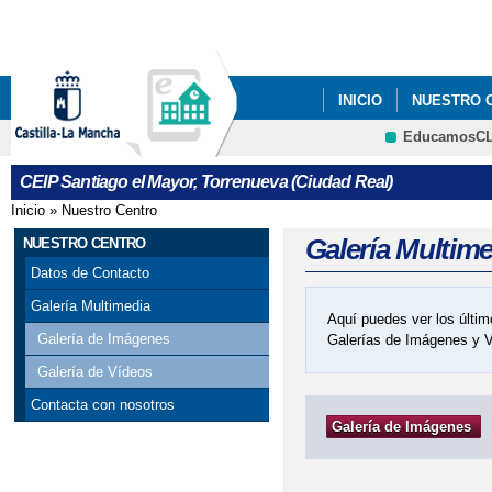
Pa
co
pri
INICIO
NUESTRO 
EducamosC
CRFP
CEIP Santiago el Mayor, Torrenueva (Ciudad Real)
Inicio
»
Nuestro Centro
Se encuentra usted aquí
Galería Multim
NUESTRO CENTRO
Datos de Contacto
Galería Multimedia
Aquí puedes ver los últim
Galería de Imágenes
Galerías de Imágenes y 
Galería de Vídeos
Contacta con nosotros
Galería de Imágenes