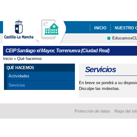
Pa
co
pri
INICIO
NUESTRO 
EducamosC
CRFP
CEIP Santiago el Mayor, Torrenueva (Ciudad Real)
Inicio
»
Qué hacemos
Se encuentra usted aquí
Servicios
QUÉ HACEMOS
Actividades
En breve se pondrá a su disposic
Servicios
Disculpe las molestias.
Protección de datos
Mapa del sit